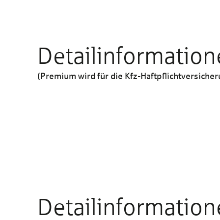
Detailinformation
(Premium wird für die Kfz-Haftpflichtversiche
Haftpflichtversicherung
Abwehr unberechtigter Ansprüche
Detailinformation
Personenschäden bis