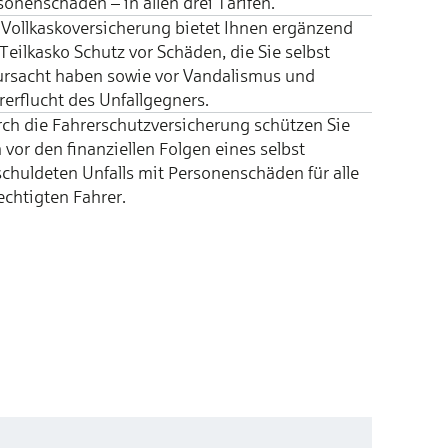
so­nen­schä­den – in allen drei Tarifen.
 Vollkaskover­sicherung bietet Ihnen ergänzend
 Teilkasko Schutz vor Schäden, die Sie selbst
ursacht haben sowie vor Vandalismus und
er­flucht des Unfall­gegners.
ch die Fahrer­schutz­ver­sicher­ung schützen Sie
 vor den finan­ziellen Fol­gen eines selbst
chul­deten Unfalls mit Per­sonen­schäden für alle
echt­igten Fahr­er.