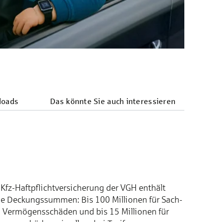
loads
Das könnte Sie auch interes­sieren
Kfz-Haft­pflicht­­ver­sich­erung der VGH enthält
e Deckungs­sum­men: Bis 100 Millionen für Sach-
 Ver­mö­gens­schä­den und bis 15 Millionen für