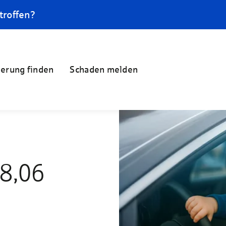
troffen?
herung finden
Schaden melden
18,06