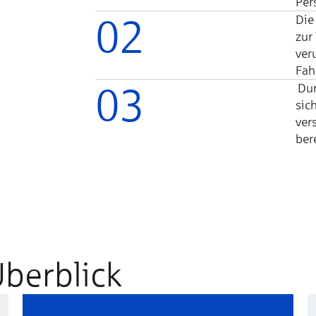
Per­
02
Die
zur
ver
Fahr
03
Dur
sich
vers
be­r
Überblick