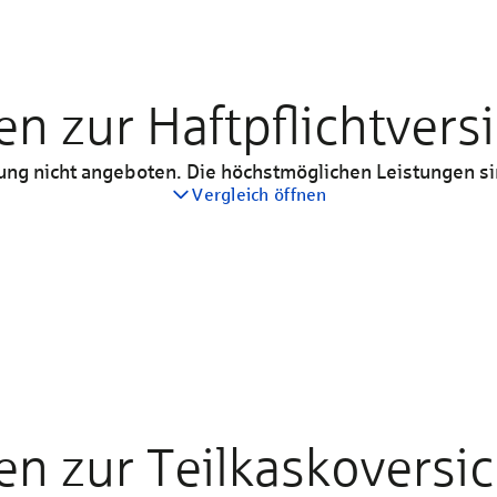
en zur Haftpflichtver
rung nicht angeboten. Die höchstmöglichen Leistungen sin
Vergleich öffnen
Basis
Enthalten
en zur Teilkaskoversi
15 Mio. €