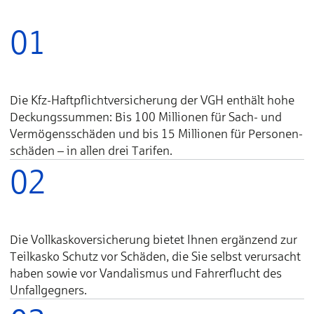
01
Die Kfz-Haft­pflicht­­ver­sich­erung der VGH enthält hohe
Deckungs­sum­men: Bis 100 Millionen für Sach- und
Ver­mö­gens­schä­den und bis 15 Millionen für Per­so­nen­
schä­den – in allen drei Tarifen.
02
Die Vollkaskover­sicherung bietet Ihnen ergänzend zur
Teilkasko Schutz vor Schäden, die Sie selbst verursacht
haben sowie vor Vandalismus und Fahrer­flucht des
Unfall­gegners.