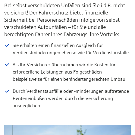
Bei selbst verschuldeten Unfällen sind Sie i.d.R. nicht
Kaufwert­entschädigung bis
versichert! Der Fahrerschutz bietet finanzielle
Sicherheit bei Personenschäden infolge von selbst
Erstattung einer Wertminderung
verschuldeten Autounfällen – für Sie und alle
berechtigten Fahrer Ihres Fahrzeugs. Ihre Vorteile:
Eigene mitgeführte Gegenstände (Autoinhalt) bis
Sie erhalten einen finanziellen Ausgleich für
Verdienstminderungen ebenso wie für Verdienstausfälle.
Fahrzeugunterstellkosten aufgrund eines versicherten S
Als Ihr Versicherer übernehmen wir die Kosten für
erforderliche Leistungen aus Folgeschäden –
beispielsweise für einen behindertengerechten Umbau.
Durch Verdienstausfälle oder -minderungen auftretende
Renteneinbußen werden durch die Versicherung
ausgeglichen.