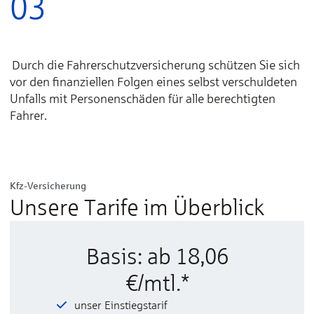
03
Durch die Fahrer­schutz­ver­sicher­ung schützen Sie sich
vor den finan­ziellen Fol­gen eines selbst verschul­deten
Unfalls mit Per­sonen­schäden für alle be­recht­igten
Fahr­er.
Kfz-Versicherung
Unsere Tarife im Überblick
Basis: ab 18,06
€/mtl.*
unser Einstiegstarif