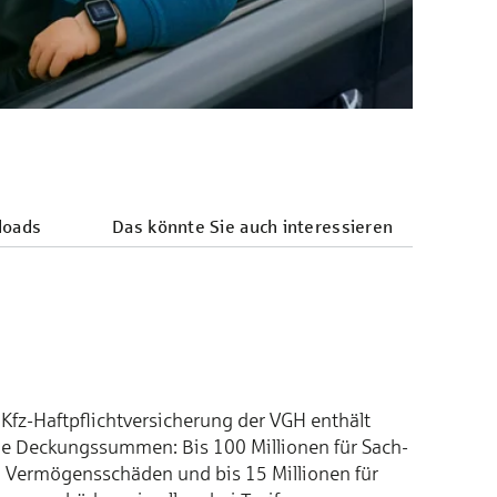
loads
Das könnte Sie auch interes­sieren
Kfz-Haft­pflicht­­ver­sich­erung der VGH enthält
e Deckungs­sum­men: Bis 100 Millionen für Sach-
 Ver­mö­gens­schä­den und bis 15 Millionen für