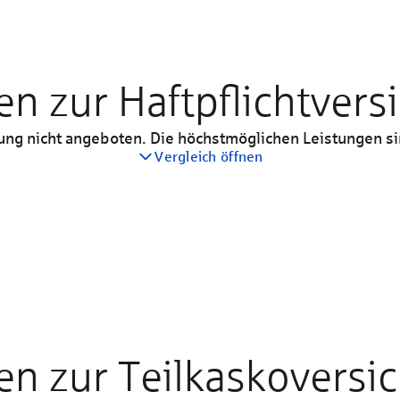
en zur Haftpflichtver
rung nicht angeboten. Die höchstmöglichen Leistungen sin
Vergleich öffnen
Basis
Enthalten
en zur Teilkaskoversi
15 Mio. €