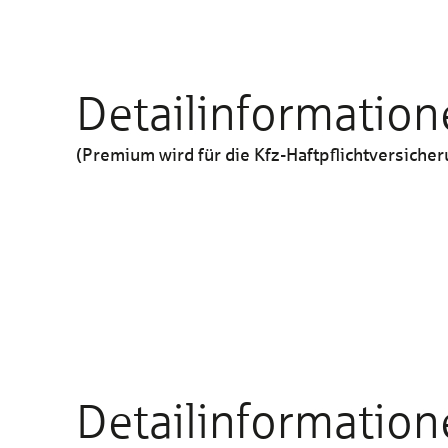
Detailinformation
(Premium wird für die Kfz-Haftpflichtversiche
Haftpflichtversicherung
Abwehr unberechtigter Ansprüche
Detailinformation
Personenschäden bis