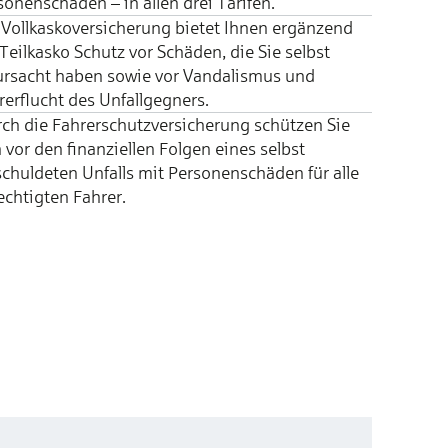
so­nen­schä­den – in allen drei Tarifen.
 Vollkaskover­sicherung bietet Ihnen ergänzend
 Teilkasko Schutz vor Schäden, die Sie selbst
ursacht haben sowie vor Vandalismus und
er­flucht des Unfall­gegners.
ch die Fahrer­schutz­ver­sicher­ung schützen Sie
 vor den finan­ziellen Fol­gen eines selbst
chul­deten Unfalls mit Per­sonen­schäden für alle
echt­igten Fahr­er.