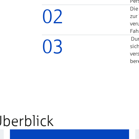
Per­
02
Die
zur
ver
Fahr
03
Dur
sich
vers
be­r
Überblick