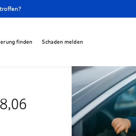
troffen?
herung finden
Schaden melden
18,06