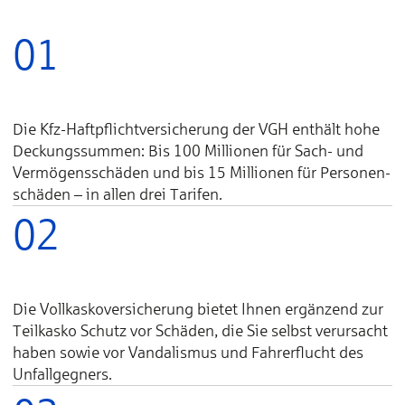
01
Die Kfz-Haft­pflicht­­ver­sich­erung der VGH enthält hohe
Deckungs­sum­men: Bis 100 Millionen für Sach- und
Ver­mö­gens­schä­den und bis 15 Millionen für Per­so­nen­
schä­den – in allen drei Tarifen.
02
Die Vollkaskover­sicherung bietet Ihnen ergänzend zur
Teilkasko Schutz vor Schäden, die Sie selbst verursacht
haben sowie vor Vandalismus und Fahrer­flucht des
Unfall­gegners.