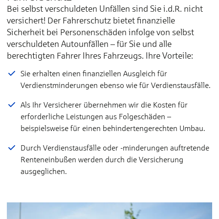
Bei selbst verschuldeten Unfällen sind Sie i.d.R. nicht
Kaufwert­entschädigung bis
versichert! Der Fahrerschutz bietet finanzielle
Sicherheit bei Personenschäden infolge von selbst
Erstattung einer Wertminderung
verschuldeten Autounfällen – für Sie und alle
berechtigten Fahrer Ihres Fahrzeugs. Ihre Vorteile:
Eigene mitgeführte Gegenstände (Autoinhalt) bis
Sie erhalten einen finanziellen Ausgleich für
Verdienstminderungen ebenso wie für Verdienstausfälle.
Fahrzeugunterstellkosten aufgrund eines versicherten S
Als Ihr Versicherer übernehmen wir die Kosten für
erforderliche Leistungen aus Folgeschäden –
beispielsweise für einen behindertengerechten Umbau.
Durch Verdienstausfälle oder -minderungen auftretende
Renteneinbußen werden durch die Versicherung
ausgeglichen.