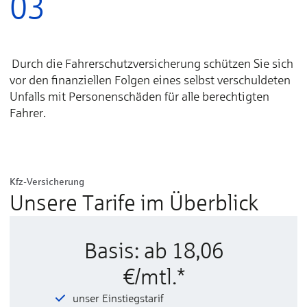
03
Durch die Fahrer­schutz­ver­sicher­ung schützen Sie sich
vor den finan­ziellen Fol­gen eines selbst verschul­deten
Unfalls mit Per­sonen­schäden für alle be­recht­igten
Fahr­er.
Kfz-Versicherung
Unsere Tarife im Überblick
Basis: ab 18,06
€/mtl.*
unser Einstiegstarif