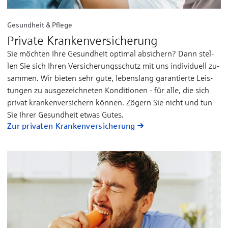
Gesundheit & Pflege
Private Kranken­versicherung
Sie möchten Ihre Ge­sund­heit op­ti­mal ab­si­chern? Dann stel­
len Sie sich Ih­­ren Ver­si­che­rungs­­schutz mit uns in­di­vi­­duell zu­­
sam­men. Wir bie­­ten sehr gu­te, le­bens­­lang ga­ran­­tier­­te Leis­
tun­gen zu aus­­ge­­zeich­­ne­ten Kon­di­­tio­nen - für al­le, die sich
pri­vat kran­­ken­­ver­­si­chern kön­nen. Zö­gern Sie nicht und tun
Sie Ih­rer Ge­sund­­heit et­was Gu­tes.
Zur privaten Kranken­versicherung