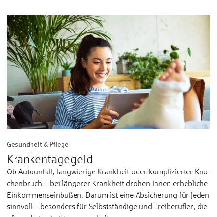
Gesundheit & Pflege
Krankentagegeld
Ob Autounfall, lang­wie­ri­ge Krank­heit oder kom­pli­zier­ter Kno­
chen­­bruch – bei län­ge­rer Krank­heit dro­hen Ih­nen er­­heb­li­che
Ein­­kom­mens­­ein­bußen. Da­rum ist ei­ne Ab­­si­che­rung für je­den
sinn­voll – be­son­ders für Selbst­­stän­di­ge und Frei­­be­ruf­ler, die