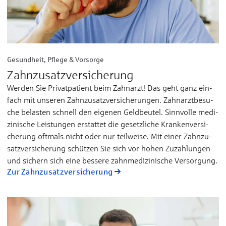
Gesundheit, Pflege & Vorsorge
Zahn­zu­satz­ver­sicherung
Wer­den Sie Pri­vat­­pa­­tient beim Zahn­­arzt! Das geht ganz ein­­
fach mit un­­se­­ren Zahnzu­­satz­­ver­­si­che­­run­­gen. Zahn­­arzt­­be­­su­­
che be­­las­­ten schnell den ei­­ge­nen Geld­­beu­­tel. Sinn­­vol­­le me­­di­­
zi­­ni­­sche Leis­­tun­­gen er­­stat­tet die ge­­setz­­li­­che Kran­­ken­­ver­­si­­
che­­rung oft­­mals nicht oder nur teil­­wei­­se. Mit ei­­ner Zahn­­zu­­
satz­­ver­­si­­che­­rung schüt­­zen Sie sich vor ho­­hen Zu­­zah­­lun­­gen
und si­­chern sich ei­­ne bes­­se­­re zahn­­me­­di­­zi­­ni­­sche Ver­­sor­­gung.
Zur Zahn­zu­satz­ver­sicherung