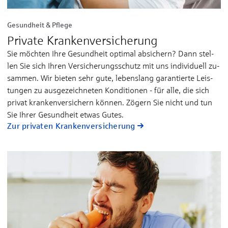
Gesundheit & Pflege
Private Kranken­versicherung
Sie möchten Ihre Ge­sund­heit op­ti­mal ab­si­chern? Dann stel­
len Sie sich Ih­­ren Ver­si­che­rungs­­schutz mit uns in­di­vi­­duell zu­­
sam­men. Wir bie­­ten sehr gu­te, le­bens­­lang ga­ran­­tier­­te Leis­
tun­gen zu aus­­ge­­zeich­­ne­ten Kon­di­­tio­nen - für al­le, die sich
pri­vat kran­­ken­­ver­­si­chern kön­nen. Zö­gern Sie nicht und tun
Sie Ih­rer Ge­sund­­heit et­was Gu­tes.
Zur privaten Kranken­versicherung