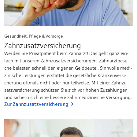
Gesundheit, Pflege & Vorsorge
Zahn­zu­satz­ver­sicherung
Wer­den Sie Pri­vat­­pa­­tient beim Zahn­­arzt! Das geht ganz ein­­
fach mit un­­se­­ren Zahnzu­­satz­­ver­­si­che­­run­­gen. Zahn­­arzt­­be­­su­­
che be­­las­­ten schnell den ei­­ge­nen Geld­­beu­­tel. Sinn­­vol­­le me­­di­­
zi­­ni­­sche Leis­­tun­­gen er­­stat­tet die ge­­setz­­li­­che Kran­­ken­­ver­­si­­
che­­rung oft­­mals nicht oder nur teil­­wei­­se. Mit ei­­ner Zahn­­zu­­
satz­­ver­­si­­che­­rung schüt­­zen Sie sich vor ho­­hen Zu­­zah­­lun­­gen
und si­­chern sich ei­­ne bes­­se­­re zahn­­me­­di­­zi­­ni­­sche Ver­­sor­­gung.
Zur Zahn­zu­satz­ver­sicherung