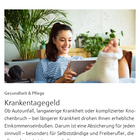
Gesundheit & Pflege
Krankentagegeld
Ob Autounfall, lang­wie­ri­ge Krank­heit oder kom­pli­zier­ter Kno­
chen­­bruch – bei län­ge­rer Krank­heit dro­hen Ih­nen er­­heb­li­che
Ein­­kom­mens­­ein­bußen. Da­rum ist ei­ne Ab­­si­che­rung für je­den
sinn­voll – be­son­ders für Selbst­­stän­di­ge und Frei­­be­ruf­ler, die