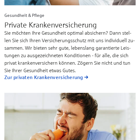
Gesundheit & Pflege
Private Kranken­versicherung
Sie möchten Ihre Ge­sund­heit op­ti­mal ab­si­chern? Dann stel­
len Sie sich Ih­­ren Ver­si­che­rungs­­schutz mit uns in­di­vi­­duell zu­­
sam­men. Wir bie­­ten sehr gu­te, le­bens­­lang ga­ran­­tier­­te Leis­
tun­gen zu aus­­ge­­zeich­­ne­ten Kon­di­­tio­nen - für al­le, die sich
pri­vat kran­­ken­­ver­­si­chern kön­nen. Zö­gern Sie nicht und tun
Sie Ih­rer Ge­sund­­heit et­was Gu­tes.
Zur privaten Kranken­versicherung