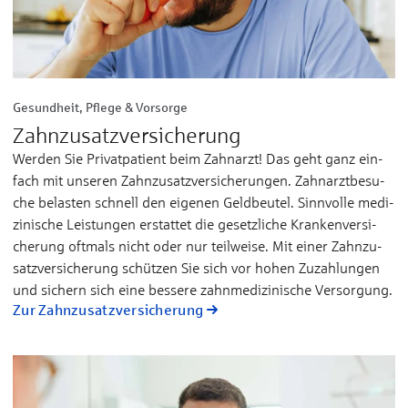
Gesundheit, Pflege & Vorsorge
Zahn­zu­satz­ver­sicherung
Wer­den Sie Pri­vat­­pa­­tient beim Zahn­­arzt! Das geht ganz ein­­
fach mit un­­se­­ren Zahnzu­­satz­­ver­­si­che­­run­­gen. Zahn­­arzt­­be­­su­­
che be­­las­­ten schnell den ei­­ge­nen Geld­­beu­­tel. Sinn­­vol­­le me­­di­­
zi­­ni­­sche Leis­­tun­­gen er­­stat­tet die ge­­setz­­li­­che Kran­­ken­­ver­­si­­
che­­rung oft­­mals nicht oder nur teil­­wei­­se. Mit ei­­ner Zahn­­zu­­
satz­­ver­­si­­che­­rung schüt­­zen Sie sich vor ho­­hen Zu­­zah­­lun­­gen
und si­­chern sich ei­­ne bes­­se­­re zahn­­me­­di­­zi­­ni­­sche Ver­­sor­­gung.
Zur Zahn­zu­satz­ver­sicherung