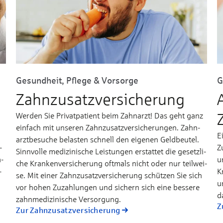
Gesundheit, Pflege & Vorsorge
G
Zahn­zu­satz­ver­sicherung
Wer­den Sie Pri­vat­­pa­­tient beim Zahn­­arzt! Das geht ganz
ein­­fach mit un­­se­­ren Zahnzu­­satz­­ver­­si­che­­run­­gen. Zahn­­
n
E
arzt­­be­­su­­che be­­las­­ten schnell den ei­­ge­nen Geld­­beu­­tel.
­
Z
Sinn­­vol­­le me­­di­­zi­­ni­­sche Leis­­tun­­gen er­­stat­tet die ge­­setz­­li­­
a­
u
che Kran­­ken­­ver­­si­­che­­rung oft­­mals nicht oder nur teil­­wei­­
-
K
se. Mit ei­­ner Zahn­­zu­­satz­­ver­­si­­che­­rung schüt­­zen Sie sich
u
vor ho­­hen Zu­­zah­­lun­­gen und si­­chern sich ei­­ne bes­­se­­re
d
zahn­­me­­di­­zi­­ni­­sche Ver­­sor­­gung.
Z
Zur Zahn­zu­satz­ver­sicherung