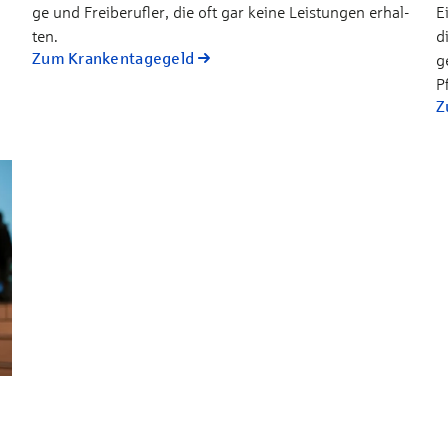
ge und Frei­­be­ruf­ler, die oft gar kei­ne Leis­tun­gen er­hal­
E
ten.
d
Zum Krankentagegeld
g
P
Z