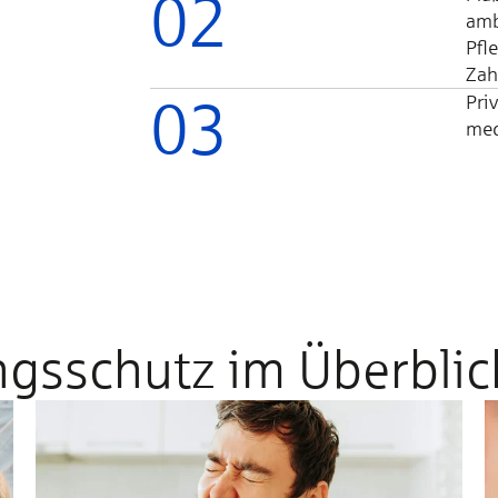
02
amb
Pfl
Zah
03
Pri
med
gs­schutz im Überblic