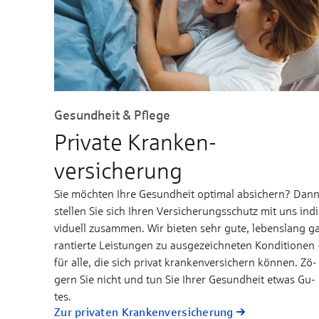
Gesundheit & Pflege
Private Kranken­
versicherung
Sie möchten Ihre Ge­sund­heit op­ti­mal ab­si­chern? Dan
stel­len Sie sich Ih­­ren Ver­si­che­rungs­­schutz mit uns in­di
vi­­duell zu­­sam­men. Wir bie­­ten sehr gu­te, le­bens­­lang g
ran­­tier­­te Leis­tun­gen zu aus­­ge­­zeich­­ne­ten Kon­di­­tio­nen 
für al­le, die sich pri­vat kran­­ken­­ver­­si­chern kön­nen. Zö­
gern Sie nicht und tun Sie Ih­rer Ge­sund­­heit et­was Gu­
tes.
Zur privaten Kranken­versicherung