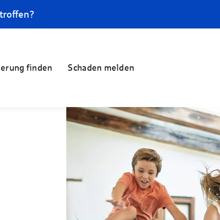
troffen?
herung finden
Schaden melden