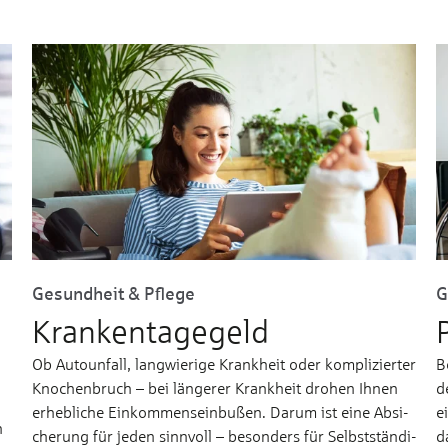
Gesundheit & Pflege
G
Krankentagegeld
Ob Autounfall, lang­wie­ri­ge Krank­heit oder kom­pli­zier­ter
B
Kno­chen­­bruch – bei län­ge­rer Krank­heit dro­hen Ih­nen
d
er­­heb­li­che Ein­­kom­mens­­ein­bußen. Da­rum ist ei­ne Ab­­si­
e
n
che­rung für je­den sinn­voll – be­son­ders für Selbst­­stän­di­
d