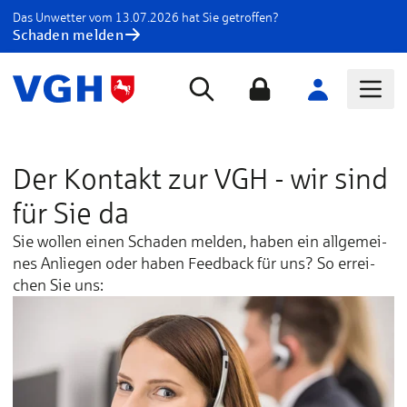
Das Unwetter vom 13.07.2026 hat Sie getroffen?
Schaden melden
Der Kontakt zur VGH - wir sind
für Sie da
Sie wol­len ei­nen Scha­den mel­den, ha­ben ein all­ge­mei­
nes An­lie­gen oder ha­ben Feed­back für uns? So er­rei­
chen Sie uns: