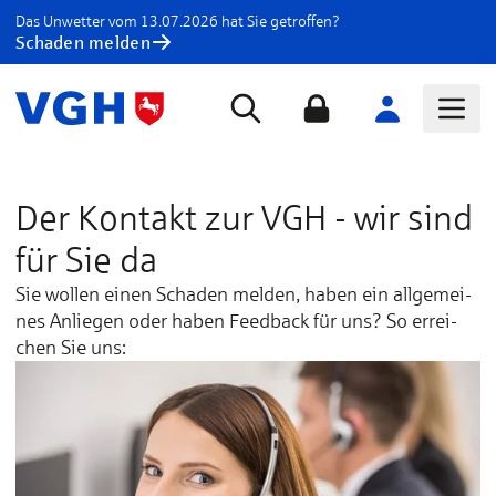
Das Unwetter vom 13.07.2026 hat Sie getroffen?
Schaden melden
Der Kontakt zur VGH - wir sind
für Sie da
Sie wol­len ei­nen Scha­den mel­den, ha­ben ein all­ge­mei­
nes An­lie­gen oder ha­ben Feed­back für uns? So er­rei­
chen Sie uns: