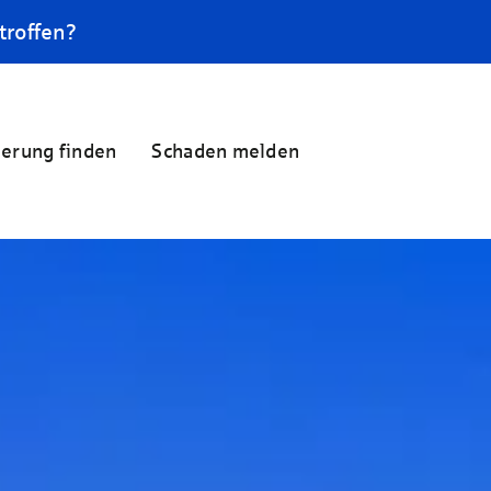
troffen?
herung finden
Schaden melden