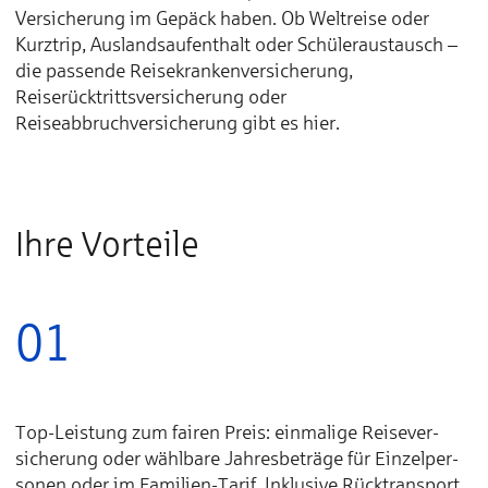
Versicherung im Gepäck haben. Ob Weltreise oder
Kurz­trip, Aus­lands­auf­­ent­halt oder Schü­ler­aus­tausch –
die pas­sen­de Rei­se­kran­ken­ver­­si­che­rung,
Reiserücktrittsversicherung oder
Reiseabbruchversicherung gibt es hier.
Ihre Vorteile
01
Top-Lei­stung zum fairen Preis: ein­malige Reise­ver­
sicherung oder wähl­bare Jahres­be­träge für Ein­zel­per­
sonen oder im Fami­lien-Tarif. In­klusive Rück­trans­port