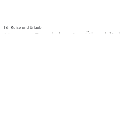
Für Reise und Urlaub
Unsere Produkte im Überblick
Reise & Urlaub
Reiserücktritts- und Reise­abbruch­