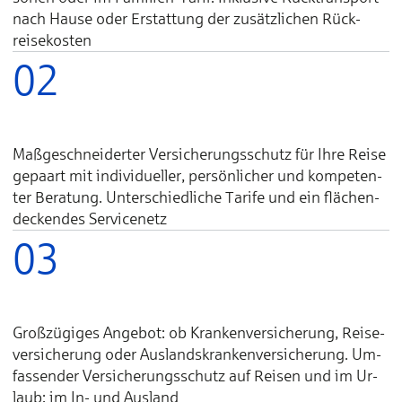
nach Hause oder Er­stat­tung der zu­sätz­lichen Rück­
reise­kos­ten
02
Maß­ge­schnei­derter Ver­si­che­rungs­schutz für Ihre Rei­se
ge­paart mit indi­vidu­el­ler, per­sön­li­cher und kom­pe­ten­
ter Be­ra­tung. Un­ter­schied­liche Ta­rife und ein flächen­
deck­endes Ser­vice­netz
03
Groß­zü­giges Ange­bot: ob Kranken­ver­sicherung, Reise­
ver­sicherung oder Aus­lands­kran­ken­ver­sicherung. Um­
fas­sender Ver­sicherungs­schutz auf Rei­sen und im Ur­
laub: im In- und Aus­land