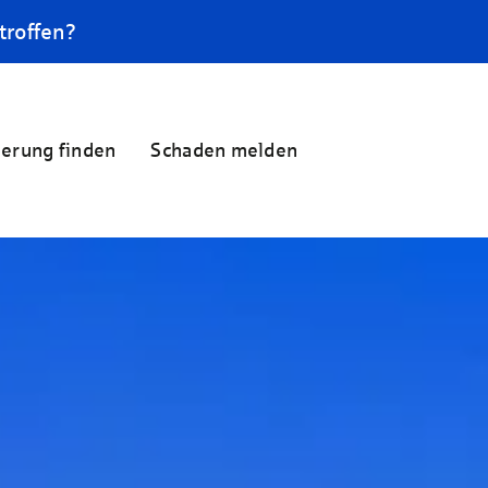
troffen?
herung finden
Schaden melden