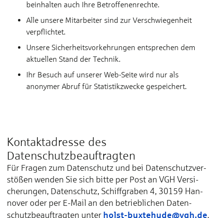
beinhalten auch Ihre Betroffenenrechte.
Alle unsere Mitarbeiter sind zur Verschwiegenheit
verpflichtet.
Unsere Sicherheitsvorkehrungen entsprechen dem
aktuellen Stand der Technik.
Ihr Besuch auf unserer Web-Seite wird nur als
anonymer Abruf für Statistikzwecke gespeichert.
Kontaktadresse des
Datenschutzbeauftragten
Für Fra­gen zum Da­ten­schutz und bei Da­ten­schutz­ver­
stößen wen­den Sie sich bit­te per Post an VGH Ver­si­
che­run­gen, Da­ten­schutz, Schiff­gra­ben 4, 30159 Han­
no­ver oder per E-Mail an den be­trieb­li­chen Da­ten­
holst-buxtehude@vgh.de
schutz­be­auf­trag­ten un­ter
.