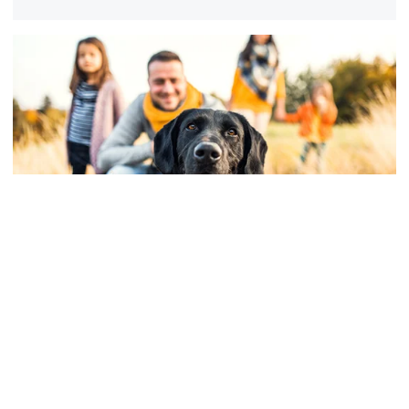
Tiergesundheit
Ein Familienhund – für Kinder,
Anfänger und Allergiker
Infos, welche Rassen sich besonders als Familien­hund
eignen. Überblick der empfehl­ens­werten Ver­sicher­
ungen für Hund und Hunde­haltende.