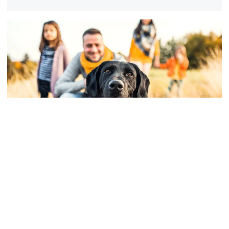
Tiergesundheit
Ein Familienhund – für Kinder,
Anfänger und Allergiker
Infos, welche Rassen sich besonders als Familien­hund
eignen. Überblick der empfehl­ens­werten Ver­sicher­
ungen für Hund und Hunde­haltende.