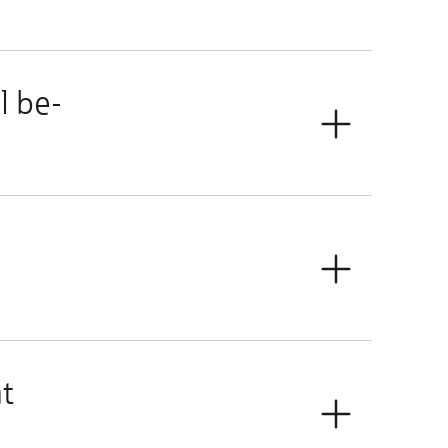
l be­
at