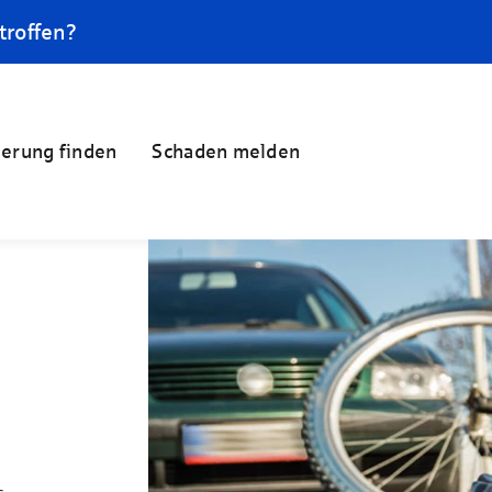
troffen?
herung finden
Schaden melden