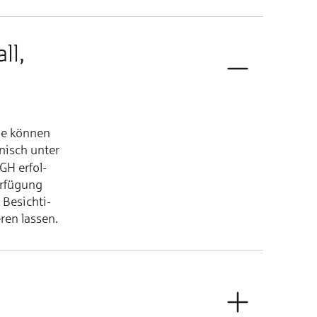
ll,
ie kön­nen
­nisch un­ter
GH er­fol­
er­fü­gung
Be­sich­ti­
­ren las­sen.
n