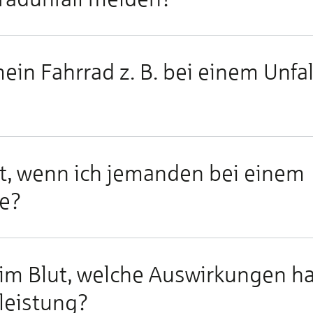
n Fahr­rad z. B. bei ei­nem Un­fal
lt, wenn ich je­man­den bei ei­nem
be?
l im Blut, wel­che Aus­wir­kun­gen h
­leis­tung?