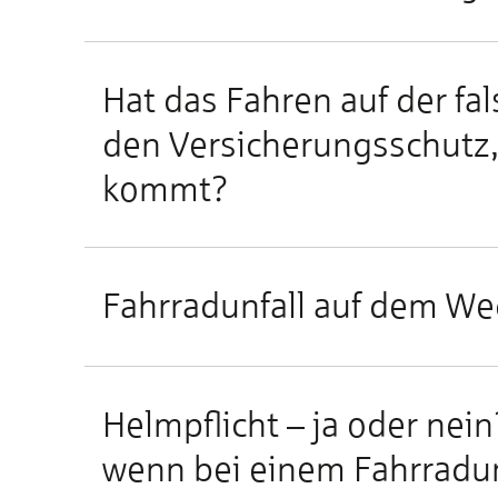
Hat das Fah­ren auf der fal
den Ver­si­che­rungs­schutz
kommt?
Fahr­rad­un­fall auf dem We
Helm­pflicht – ja oder nein
wenn bei ei­nem Fahr­rad­un