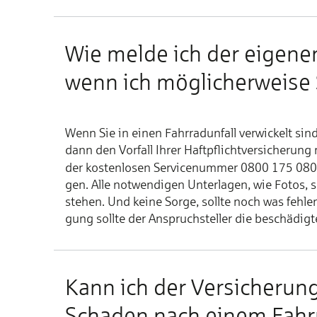
Wie mel­de ich der ei­ge­nen V
wenn ich mög­li­cher­wei­se
Wenn Sie in ei­nen Fahr­rad­un­fall ver­wickelt si
dann den Vor­fall Ih­rer Haft­pflicht­ver­si­che­run
der kos­ten­lo­sen Ser­vice­num­mer 0800 175 080
gen. Al­le not­wen­di­gen Un­ter­la­gen, wie Fo­tos, 
ste­hen. Und kei­ne Sor­ge, soll­te noch was feh­len, 
gung soll­te der An­spruch­stel­ler die be­schä­dig­
Kann ich der Ver­si­che­rung
Scha­den nach ei­nem Fahr­r