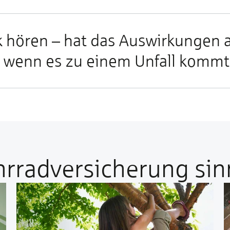
k hö­ren – hat das Aus­wir­kun­gen 
z, wenn es zu ei­nem Un­fall komm
rradversicherung sinn