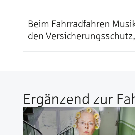
Beim Fahr­rad­fah­ren Mu­si
den Ver­si­che­rungs­schut
Ergänzend zur Fah