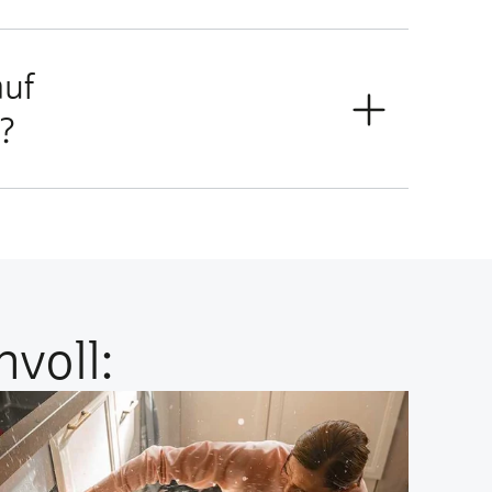
auf
t?
voll: