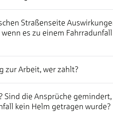
­schen Straßen­sei­te Aus­wir­kun­g
, wenn es zu einem Fahr­rad­un­fall
g zur Ar­beit, wer zahlt?
? Sind die An­sprü­che ge­min­dert,
­fall kein Helm ge­tra­gen wur­de?