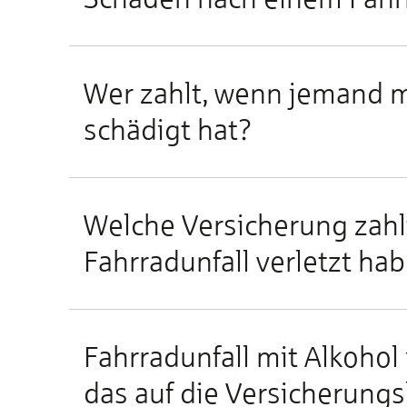
Wer zahlt, wenn je­mand mei
schä­digt hat?
Wel­che Ver­si­che­rung zah
Fahr­rad­un­fall ver­letzt ha­
Fahr­rad­un­fall mit Al­ko­ho
das auf die Ver­si­che­rungs