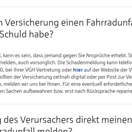
er­si­che­rung ei­nen Fahr­­rad­­un­fa
 Schuld ha­be?
nd, kann es sein, dass je­mand gegen Sie An­sprü­che er­hebt. S
g mel­den, auch vor­sorg­lich. Die Scha­den­mel­dung kann te­le­fo
hier
0, bei Ih­rer VGH Ver­tre­tung oder
auf der Web­site der V
soll­ten der Ver­si­che­rung zeit­nah di­gi­tal oder per Post zur V
mel­den wir uns bei Ih­nen. Für ei­ne even­tu­ell er­for­der­li­che 
ten Sa­chen auf­be­wah­ren bzw. erst nach Rück­spra­che re­pa­rie
 des Ver­ur­sa­chers di­rekt mei­ne
ad­un­fall mel­den?