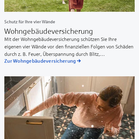
Schutz für Ihre vier Wände
Wohngebäude­versicherung
Mit der Wohngebäudeversicherung schützen Sie Ihre
eigenen vier Wände vor den finanziellen Folgen von Schäden
durch z. B. Feuer, Überspannung durch Blitz,
Zur Wohngebäude­versicherung
Leitungswasser, Rohrbruch, Sturm, Hagel, Starkregen und
weitere Naturgefahren (Elementarschäden). Die Schäden
sind auch versichert, wenn Sie den Schaden grob fahrlässig
selbst verursacht haben.