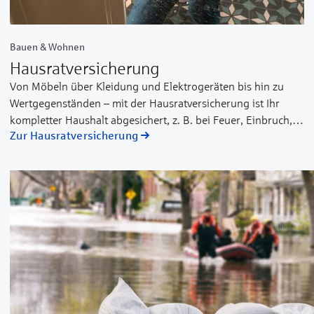
Bauen & Wohnen
Haus­rat­ver­sicherung
Von Möbeln über Kleidung und Elektrogeräten bis hin zu
Wertgegenständen – mit der Hausratversicherung ist Ihr
kompletter Haushalt abgesichert, z. B. bei Feuer, Einbruch,
Zur Hausratversicherung
Beraubung, Vandalismus bei Einbruch, Leitungswasser und
weiteren Naturgefahren (Elementarschäden). Dabei können
Sie Ihren Versicherungsschutz durch unterschiedliche
Leistungspakete ganz nach Ihren Bedürfnissen gestalten und
individuell erweitern, z. B. um Fahrraddiebstahl oder
Glasbruch.