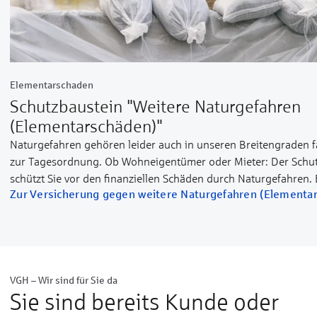
Elementarschaden
Schutzbaustein "Weitere Natur­gefahren
(Elementar­schäden)"
Naturgefahren gehören leider auch in unseren Breitengraden f
zur Tagesordnung. Ob Wohn­eigentümer oder Mieter: Der Schut
schützt Sie vor den finanziellen Schäden durch Naturgefahren.
Zur Versicherung gegen weitere Naturgefahren (Elementa
jetzt Ihre Wohngebäude- oder/und Hausratversicherung bei de
VGH – Wir sind für Sie da
Sie sind bereits Kunde oder