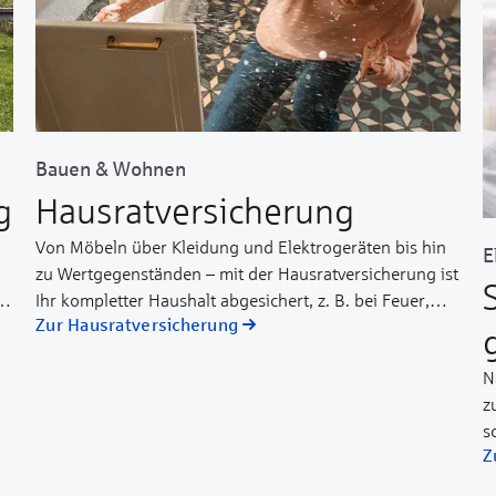
Bauen & Wohnen
g
Haus­rat­ver­sicherung
Von Möbeln über Kleidung und Elektrogeräten bis hin
E
zu Wertgegenständen – mit der Hausratversicherung ist
Ihr kompletter Haushalt abgesichert, z. B. bei Feuer,
Zur Hausratversicherung
Einbruch, Beraubung, Vandalismus bei Einbruch,
Leitungswasser und weiteren Naturgefahren
N
(Elementarschäden). Dabei können Sie Ihren
z
Versicherungsschutz durch unterschiedliche
s
Leistungspakete ganz nach Ihren Bedürfnissen
Z
j
gestalten und individuell erweitern, z. B. um
Fahrraddiebstahl oder Glasbruch.