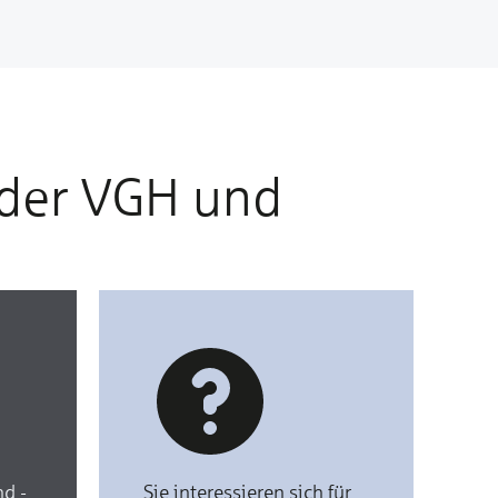
 der VGH und
d -
Sie interessieren sich für