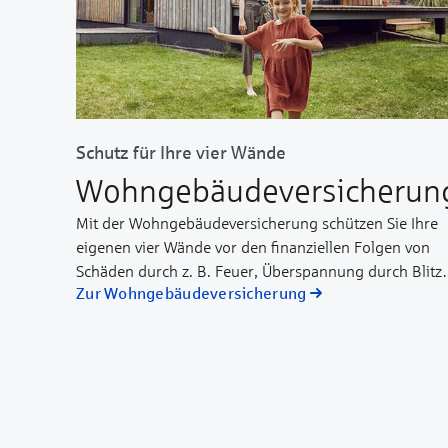
Schutz für Ihre vier Wände
Wohngebäude­versicherun
Mit der Wohngebäudeversicherung schützen Sie Ihre
eigenen vier Wände vor den finanziellen Folgen von
Schäden durch z. B. Feuer, Überspannung durch Blitz,
Zur Wohngebäude­versicherung
Leitungswasser, Rohrbruch, Sturm, Hagel, Starkregen
und weitere Naturgefahren (Elementarschäden). Die
Schäden sind auch versichert, wenn Sie den Schaden
grob fahrlässig selbst verursacht haben.