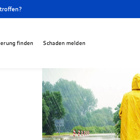
troffen?
herung finden
Schaden melden