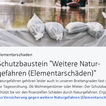
lementarschaden
Schutzbaustein "Weitere Natur­
gefahren (Elementar­schäden)"
aturgefahren gehören leider auch in unseren Breitengraden fast
ur Tagesordnung. Ob Wohn­eigentümer oder Mieter: Der Schutz­ba
chützt Sie vor den finanziellen Schäden durch Naturgefahren. Erg
ur Versicherung gegen weitere Naturgefahren (Elementarsc
etzt Ihre Wohngebäude- oder/und Hausratversicherung bei der VG