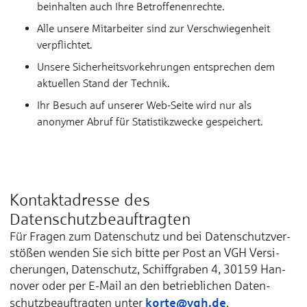
beinhalten auch Ihre Betroffenenrechte.
Alle unsere Mitarbeiter sind zur Verschwiegenheit
verpflichtet.
Unsere Sicherheitsvorkehrungen entsprechen dem
aktuellen Stand der Technik.
Ihr Besuch auf unserer Web-Seite wird nur als
anonymer Abruf für Statistikzwecke gespeichert.
Kontaktadresse des
Datenschutzbeauftragten
Für Fra­gen zum Da­ten­schutz und bei Da­ten­schutz­ver­
stößen wen­den Sie sich bit­te per Post an VGH Ver­si­
che­run­gen, Da­ten­schutz, Schiff­gra­ben 4, 30159 Han­
no­ver oder per E-Mail an den be­trieb­li­chen Da­ten­
korte@vgh.de
schutz­be­auf­trag­ten un­ter
.