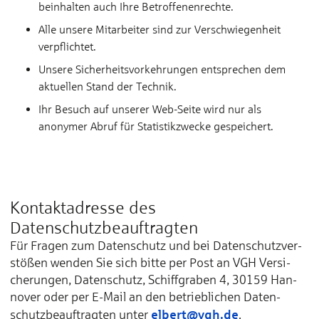
beinhalten auch Ihre Betroffenenrechte.
Alle unsere Mitarbeiter sind zur Verschwiegenheit
verpflichtet.
Unsere Sicherheitsvorkehrungen entsprechen dem
aktuellen Stand der Technik.
Ihr Besuch auf unserer Web-Seite wird nur als
anonymer Abruf für Statistikzwecke gespeichert.
Kontaktadresse des
Datenschutzbeauftragten
Für Fra­gen zum Da­ten­schutz und bei Da­ten­schutz­ver­
stößen wen­den Sie sich bit­te per Post an VGH Ver­si­
che­run­gen, Da­ten­schutz, Schiff­gra­ben 4, 30159 Han­
no­ver oder per E-Mail an den be­trieb­li­chen Da­ten­
elbert@vgh.de
schutz­be­auf­trag­ten un­ter
.