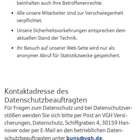
beinhalten auch Ihre Betroffenenrechte.
Alle unsere Mitarbeiter sind zur Verschwiegenheit
verpflichtet.
Unsere Sicherheitsvorkehrungen entsprechen dem
aktuellen Stand der Technik.
Ihr Besuch auf unserer Web-Seite wird nur als
anonymer Abruf für Statistikzwecke gespeichert.
Kontaktadresse des
Datenschutzbeauftragten
Für Fra­gen zum Da­ten­schutz und bei Da­ten­schutz­ver­
stößen wen­den Sie sich bit­te per Post an VGH Ver­si­
che­run­gen, Da­ten­schutz, Schiff­gra­ben 4, 30159 Han­
no­ver oder per E-Mail an den be­trieb­li­chen Da­ten­
buns@vgh.de
schutz­be­auf­trag­ten un­ter
.