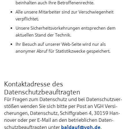
beinhalten auch Ihre Betroffenenrechte.
Alle unsere Mitarbeiter sind zur Verschwiegenheit
verpflichtet.
Unsere Sicherheitsvorkehrungen entsprechen dem
aktuellen Stand der Technik.
Ihr Besuch auf unserer Web-Seite wird nur als
anonymer Abruf für Statistikzwecke gespeichert.
Kontaktadresse des
Datenschutzbeauftragten
Für Fra­gen zum Da­ten­schutz und bei Da­ten­schutz­ver­
stößen wen­den Sie sich bit­te per Post an VGH Ver­si­
che­run­gen, Da­ten­schutz, Schiff­gra­ben 4, 30159 Han­
no­ver oder per E-Mail an den be­trieb­li­chen Da­ten­
baldauf@vgh.de
schutz­be­auf­trag­ten un­ter
.