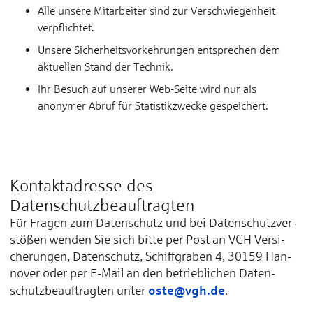
Alle unsere Mitarbeiter sind zur Verschwiegenheit
verpflichtet.
Unsere Sicherheitsvorkehrungen entsprechen dem
aktuellen Stand der Technik.
Ihr Besuch auf unserer Web-Seite wird nur als
anonymer Abruf für Statistikzwecke gespeichert.
Kontaktadresse des
Datenschutzbeauftragten
Für Fra­gen zum Da­ten­schutz und bei Da­ten­schutz­ver­
stößen wen­den Sie sich bit­te per Post an VGH Ver­si­
che­run­gen, Da­ten­schutz, Schiff­gra­ben 4, 30159 Han­
no­ver oder per E-Mail an den be­trieb­li­chen Da­ten­
oste@vgh.de
schutz­be­auf­trag­ten un­ter
.