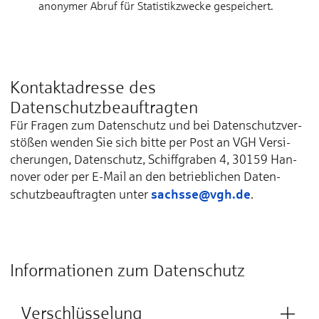
anonymer Abruf für Statistikzwecke gespeichert.
Kontaktadresse des
Datenschutzbeauftragten
Für Fra­gen zum Da­ten­schutz und bei Da­ten­schutz­ver­
stößen wen­den Sie sich bit­te per Post an VGH Ver­si­
che­run­gen, Da­ten­schutz, Schiff­gra­ben 4, 30159 Han­
no­ver oder per E-Mail an den be­trieb­li­chen Da­ten­
sachsse@vgh.de
schutz­be­auf­trag­ten un­ter
.
Informationen zum Datenschutz
Verschlüsselung