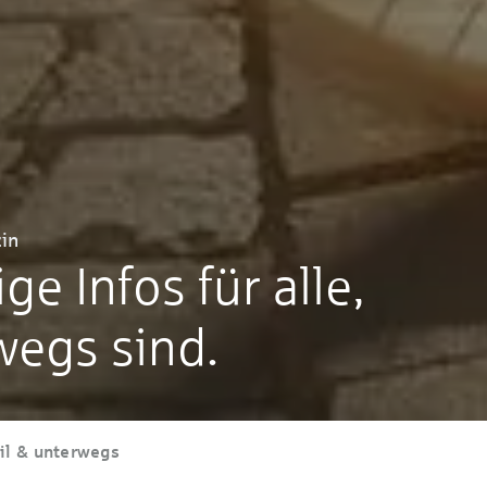
in
ge Infos für alle,
wegs sind.
il & unterwegs