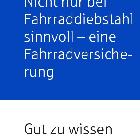
Nicht nur bei
Fahrrad­dieb­stahl
sinnvoll – eine
Fahr­rad­versiche­
rung
Gut zu wissen