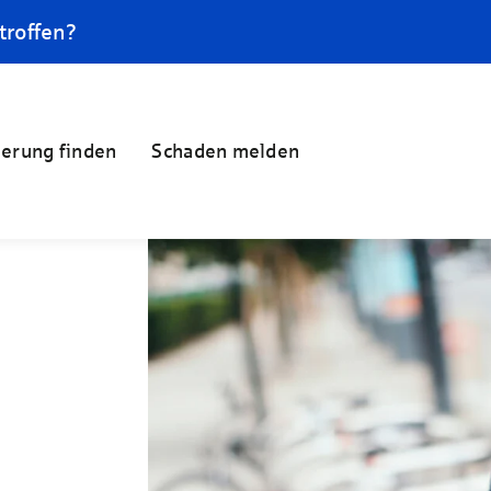
troffen?
herung finden
Schaden melden