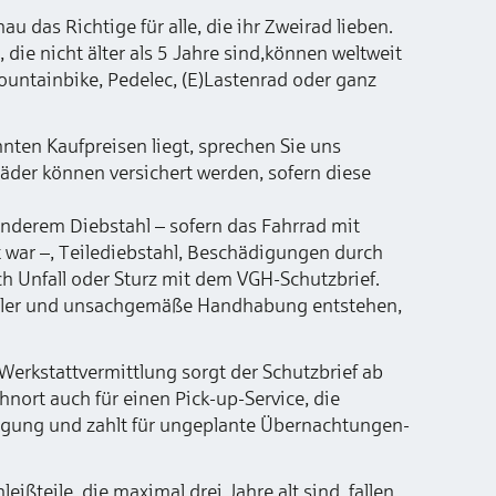
u das Richtige für alle, die ihr Zweirad lieben.
 die nicht älter als 5 Jahre sind,können weltweit
ountainbike, Pedelec, (E)Lastenrad oder ganz
nten Kaufpreisen liegt, sprechen Sie uns
äder können versichert werden, sofern diese
nderem Diebstahl – sofern das Fahrrad mit
 war –, Teilediebstahl, Beschädigungen durch
 Unfall oder Sturz mit dem VGH-Schutzbrief.
hler und unsachgemäße Handhabung entstehen,
Werkstattvermittlung sorgt der Schutzbrief ab
nort auch für einen Pick-up-Service, die
rfügung und zahlt für ungeplante Übernachtungen-
eißteile, die maximal drei Jahre alt sind, fallen