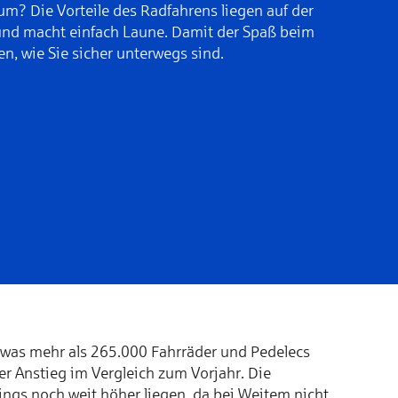
um? Die Vorteile des Radfahrens liegen auf der
 und macht einfach Laune. Damit der Spaß beim
nen, wie Sie sicher unterwegs sind.
was mehr als 265.000 Fahrräder und Pedelecs
ter Anstieg im Vergleich zum Vorjahr. Die
dings noch weit höher liegen, da bei Weitem nicht