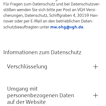
Für Fra­gen zum Da­ten­schutz und bei Da­ten­schutz­ver­
stößen wen­den Sie sich bit­te per Post an VGH Ver­si­
che­run­gen, Da­ten­schutz, Schiff­gra­ben 4, 30159 Han­
no­ver oder per E-Mail an den be­trieb­li­chen Da­ten­
mw.ohg@vgh.de
schutz­be­auf­trag­ten un­ter
.
Informationen zum Datenschutz
Verschlüsselung
Umgang mit
personenbezogenen Daten
auf der Website